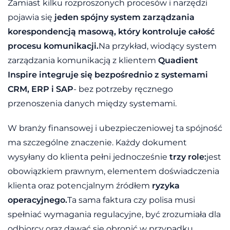
Zamiast kilku rozproszonych procesów i narzędzi
pojawia się
jeden spójny system zarządzania
korespondencją masową, który kontroluje całość
procesu komunikacji.
Na przykład, wiodący system
zarządzania komunikacją z klientem
Quadient
Inspire integruje się bezpośrednio z systemami
CRM, ERP i SAP
- bez potrzeby ręcznego
przenoszenia danych między systemami.
W branży finansowej i ubezpieczeniowej ta spójność
ma szczególne znaczenie. Każdy dokument
wysyłany do klienta pełni jednocześnie
trzy role:
jest
obowiązkiem prawnym, elementem doświadczenia
klienta oraz potencjalnym źródłem
ryzyka
operacyjnego.
Ta sama faktura czy polisa musi
spełniać wymagania regulacyjne, być zrozumiała dla
odbiorcy oraz dawać się obronić w przypadku