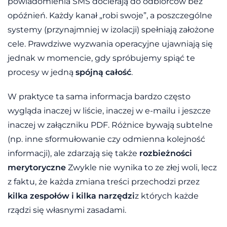
powiadomienia SMS docierają do odbiorców bez
opóźnień. Każdy kanał „robi swoje”, a poszczególne
systemy (przynajmniej w izolacji) spełniają założone
cele. Prawdziwe wyzwania operacyjne ujawniają się
jednak w momencie, gdy spróbujemy spiąć te
procesy w jedną
spójną całość
.
W praktyce ta sama informacja bardzo często
wygląda inaczej w liście, inaczej w e-mailu i jeszcze
inaczej w załączniku PDF. Różnice bywają subtelne
(np. inne sformułowanie czy odmienna kolejność
informacji), ale zdarzają się także
rozbieżności
merytoryczne
Zwykle nie wynika to ze złej woli, lecz
z faktu, że każda zmiana treści przechodzi przez
kilka zespołów i kilka narzędzi
z których każde
rządzi się własnymi zasadami.